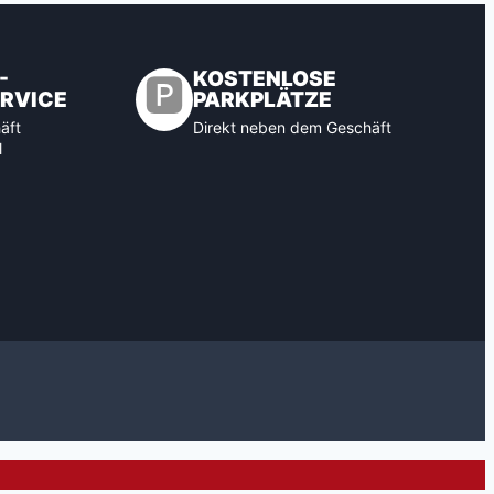
-
KOSTENLOSE
🅿️
RVICE
PARKPLÄTZE
äft
Direkt neben dem Geschäft
l