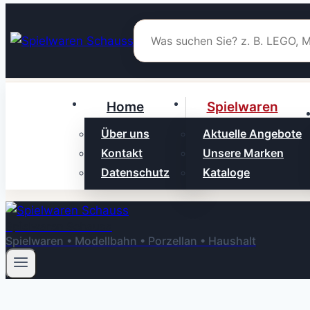
Zum
Inhalt
springen
Home
Spielwaren
Über uns
Aktuelle Angebote
Kontakt
Unsere Marken
Datenschutz
Kataloge
Spielwaren Schauss
Spielwaren • Modellbahn • Porzellan • Haushalt