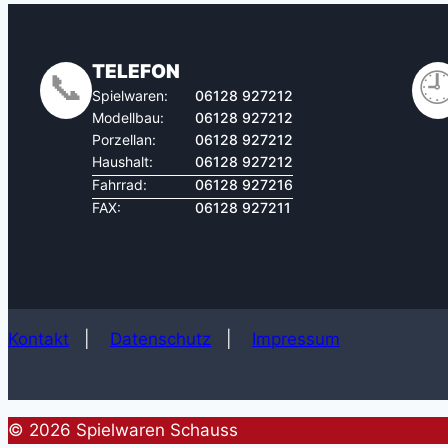
TELEFON
📞

Spielwaren:
06128 927212
Modellbau:
06128 927212
Porzellan:
06128 927212
Haushalt:
06128 927212
Fahrrad:
06128 927216
FAX:
06128 927211
Kontakt
|
Datenschutz
|
Impressum
© 2026 Spielwaren Schauss