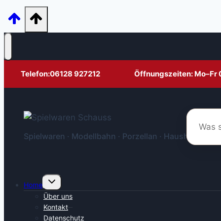
Telefon:
06128 927212
Öffnungszeiten: Mo–Fr 
Spielwaren · Modellbahn · Porzellan · Haushalt
Untermenü
Home
umschalten
Über uns
Kontakt
Datenschutz