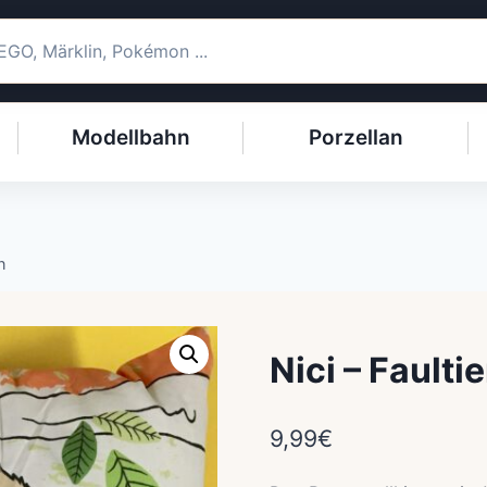
Modellbahn
Porzellan
n
Nici – Fault
9,99
€