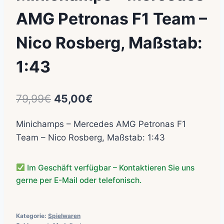
AMG Petronas F1 Team –
Nico Rosberg, Maßstab:
1:43
Ursprünglicher
Aktueller
79,99
€
45,00
€
Preis
Preis
Minichamps – Mercedes AMG Petronas F1
war:
ist:
Team – Nico Rosberg, Maßstab: 1:43
79,99€
45,00€.
Im Geschäft verfügbar – Kontaktieren Sie uns
gerne per E-Mail oder telefonisch.
Kategorie:
Spielwaren