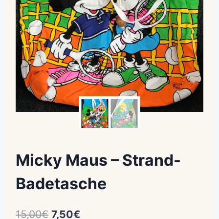
Micky Maus – Strand-
Badetasche
Ursprünglicher
Aktueller
15,00
€
7,50
€