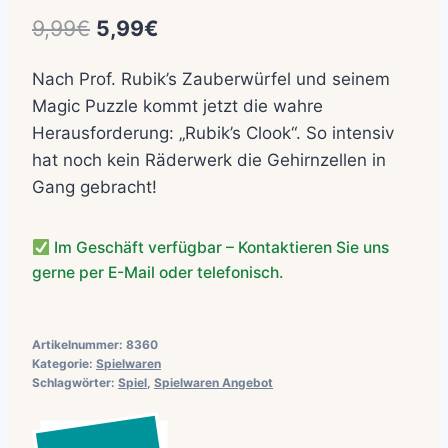
Ursprünglicher
Aktueller
9,99
€
5,99
€
Preis
Preis
Nach Prof. Rubik’s Zauberwürfel und seinem
war:
ist:
Magic Puzzle kommt jetzt die wahre
9,99€
5,99€.
Herausforderung: „Rubik’s Clook“. So intensiv
hat noch kein Räderwerk die Gehirnzellen in
Gang gebracht!
Im Geschäft verfügbar – Kontaktieren Sie uns
gerne per E-Mail oder telefonisch.
Artikelnummer:
8360
Kategorie:
Spielwaren
Schlagwörter:
Spiel
,
Spielwaren Angebot