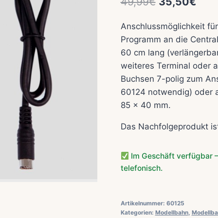
Ursprünglic
Aktu
49,99
€
35,50
€
Preis
Prei
Anschlussmöglichkeit für
war:
ist:
Programm an die Central
49,99€
35,5
60 cm lang (verlängerbar
weiteres Terminal oder 
Buchsen 7-polig zum Ans
60124 notwendig) oder 
85 x 40 mm.
Das Nachfolgeprodukt is
Im Geschäft verfügbar –
telefonisch.
Artikelnummer:
60125
Kategorien:
Modellbahn
,
Modellba