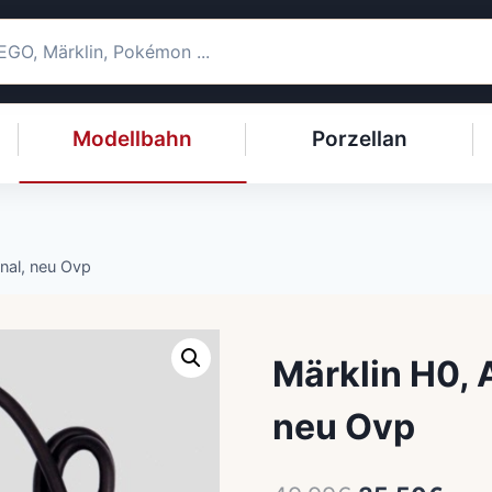
Modellbahn
Porzellan
inal, neu Ovp
Märklin H0, 
neu Ovp