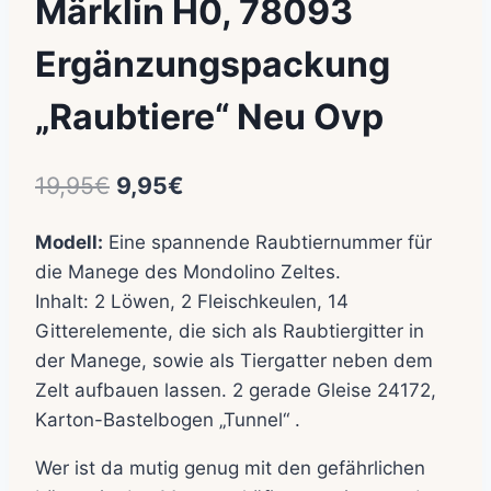
Märklin H0, 78093
Ergänzungspackung
„Raubtiere“ Neu Ovp
Ursprünglicher
Aktueller
19,95
€
9,95
€
Preis
Preis
Modell:
Eine spannende Raubtiernummer für
war:
ist:
die Manege des Mondolino Zeltes.
19,95€
9,95€.
Inhalt: 2 Löwen, 2 Fleischkeulen, 14
Gitterelemente, die sich als Raubtiergitter in
der Manege, sowie als Tiergatter neben dem
Zelt aufbauen lassen. 2 gerade Gleise 24172,
Karton-Bastelbogen „Tunnel“ .
Wer ist da mutig genug mit den gefährlichen