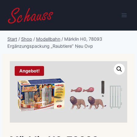
Zum
Inhalt
springen
Start
/
Shop
/
Modellbahn
/
Märklin H0, 78093
Ergänzungspackung „Raubtiere“ Neu Ovp
Angebot!