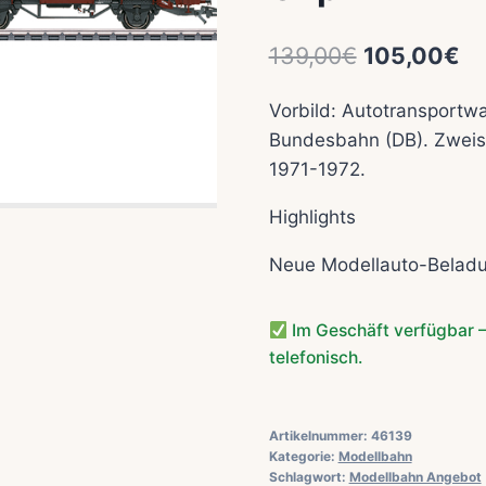
Ursprüngli
Ak
139,00
€
105,00
€
Preis
Pr
Vorbild: Autotransportw
war:
ist
Bundesbahn (DB). Zweis
139,00€
10
1971-1972.
Highlights
Neue Modellauto-Belad
Im Geschäft verfügbar –
telefonisch.
Artikelnummer:
46139
Kategorie:
Modellbahn
Schlagwort:
Modellbahn Angebot