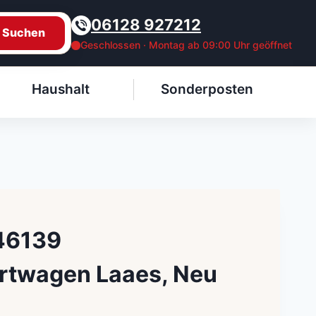
06128 927212
Suchen
Geschlossen · Montag ab 09:00 Uhr geöffnet
Haushalt
Sonderposten
 46139
rtwagen Laaes, Neu