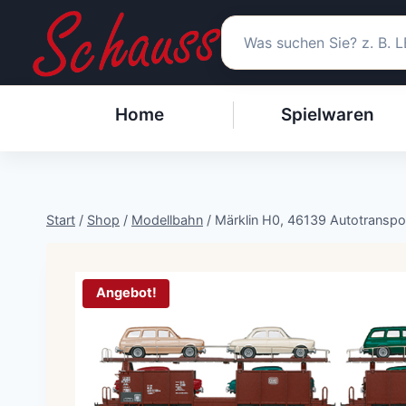
Zum
Inhalt
springen
Home
Spielwaren
Start
/
Shop
/
Modellbahn
/
Märklin H0, 46139 Autotransp
Angebot!