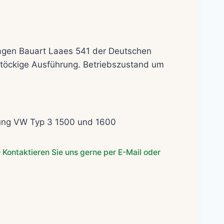
cher
tueller
eis
agen Bauart Laaes 541 der Deutschen
:
töckige Ausführung. Betriebszustand um
5,00€.
ung VW Typ 3 1500 und 1600
 Kontaktieren Sie uns gerne per E-Mail oder