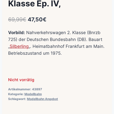
Klasse Ep. IV,
Ursprünglicher
Aktueller
69,99
€
47,50
€
Preis
Preis
Vorbild:
Nahverkehrswagen 2. Klasse (Bnrzb
war:
ist:
725) der Deutschen Bundesbahn (DB). Bauart
69,99€
47,50€.
„
Silberling
„. Heimatbahnhof Frankfurt am Main.
Betriebszustand um 1975.
Nicht vorrätig
Artikelnummer:
43897
Kategorie:
Modellbahn
Schlagwort:
Modellbahn Angebot