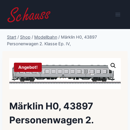
Zum
Inhalt
springen
Start
/
Shop
/
Modellbahn
/
Märklin H0, 43897
Personenwagen 2. Klasse Ep. IV,
Angebot!
Märklin H0, 43897
Personenwagen 2.