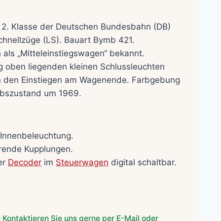
her
ller
2. Klasse der Deutschen Bundesbahn (DB)
chnellzüge (LS). Bauart Bymb 421.
0€.
als „Mitteleinstiegswagen“ bekannt.
ig oben liegenden kleinen Schlussleuchten
n den Einstiegen am Wagenende. Farbgebung
ebszustand um 1969.
-Innenbeleuchtung.
rende Kupplungen.
er
Decoder
im
Steuerwagen
digital schaltbar.
 Kontaktieren Sie uns gerne per E-Mail oder