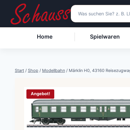
Zum
Inhalt
springen
Home
Spielwaren
Start
/
Shop
/
Modellbahn
/
Märklin H0, 43160 Reisezugwa
Angebot!