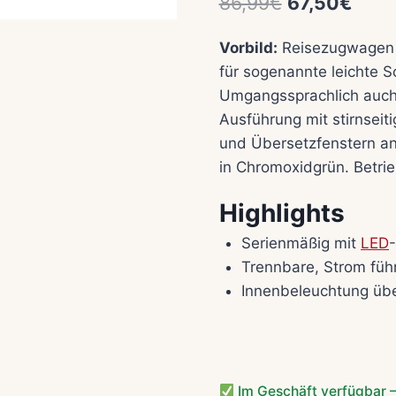
Ursprünglic
Aktue
86,99
€
67,50
€
Preis
Preis
Vorbild:
Reisezugwagen 
war:
ist:
für sogenannte leichte S
86,99€
67,5
Umgangssprachlich auch 
Ausführung mit stirnseit
und Übersetzfenstern a
in Chromoxidgrün. Betri
Highlights
Serienmäßig mit
LED
Trennbare, Strom füh
Innenbeleuchtung üb
Im Geschäft verfügbar –