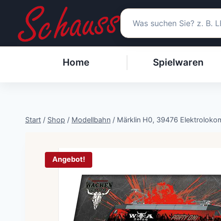
Zum
Inhalt
springen
Home
Spielwaren
Start
/
Shop
/
Modellbahn
/
Märklin H0, 39476 Elektroloko
Angebot!