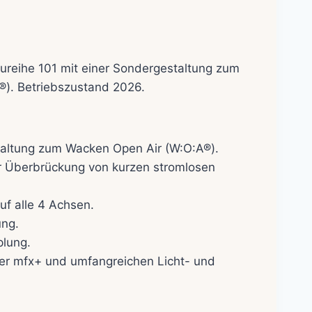
cher
ktueller
reis
t:
ureihe 101 mit einer Sondergestaltung zum
89,00€.
). Betriebszustand 2026.
taltung zum Wacken Open Air (W:O:A®).
ur Überbrückung von kurzen stromlosen
uf alle 4 Achsen.
ung.
plung.
er mfx+ und umfangreichen Licht- und