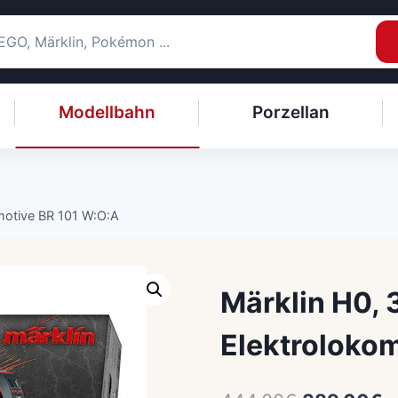
Modellbahn
Porzellan
motive BR 101 W:O:A
Märklin H0,
Elektroloko