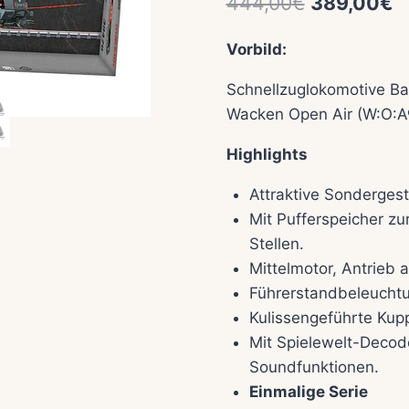
Ursprüngli
A
444,00
€
389,00
€
Preis
P
Vorbild:
war:
is
Schnellzuglokomotive Ba
444,00€
3
Wacken Open Air (W:O:A®
Highlights
Attraktive Sonderges
Mit Pufferspeicher z
Stellen.
Mittelmotor, Antrieb a
Führerstandbeleucht
Kulissengeführte Kup
Mit Spielewelt-Decod
Soundfunktionen.
Einmalige Serie