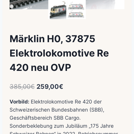
Märklin H0, 37875
Elektrolokomotive Re
420 neu OVP
Ursprünglicher
Aktueller
385,00
€
259,00
€
Preis
Preis
Vorbild:
Elektrolokomotive Re 420 der
war:
ist:
Schweizerischen Bundesbahnen (SBB),
385,00€
259,00€.
Geschäftsbereich SBB Cargo.
Sonderbeklebung zum Jubiläum „175 Jahre
Schweizer Bahnen“ in 2022. Betriebsnummer