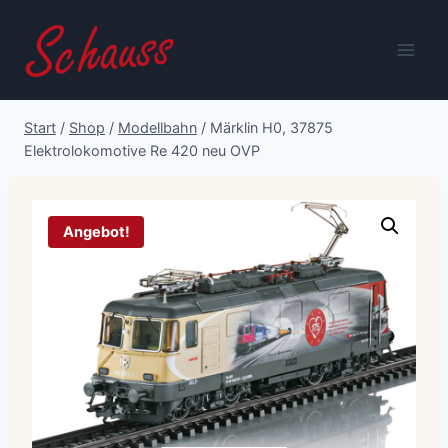
Zum
Inhalt
springen
Start
/
Shop
/
Modellbahn
/
Märklin H0, 37875
Elektrolokomotive Re 420 neu OVP
Angebot!