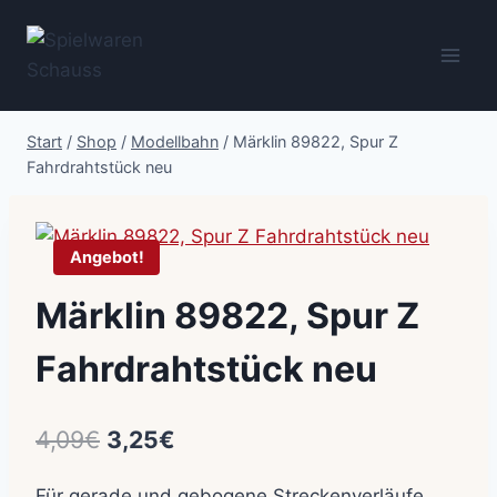
Zum
Inhalt
springen
Start
/
Shop
/
Modellbahn
/
Märklin 89822, Spur Z
Fahrdrahtstück neu
Angebot!
Märklin 89822, Spur Z
Fahrdrahtstück neu
Ursprünglicher
Aktueller
4,09
€
3,25
€
Preis
Preis
Für gerade und gebogene Streckenverläufe