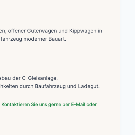
her
eller
s
n, offener Güterwagen und Kippwagen in
fahrzeug moderner Bauart.
0€.
sbau der C-Gleisanlage.
ichkeiten durch Baufahrzeug und Ladegut.
 Kontaktieren Sie uns gerne per E-Mail oder