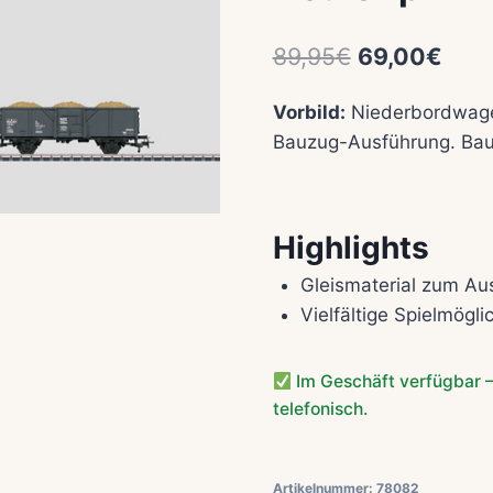
Ursprünglic
Aktu
89,95
€
69,00
€
Preis
Prei
Vorbild:
Niederbordwage
war:
ist:
Bauzug-Ausführung. Bau
89,95€
69,0
Highlights
Gleismaterial zum Au
Vielfältige Spielmögl
Im Geschäft verfügbar –
telefonisch.
Artikelnummer:
78082