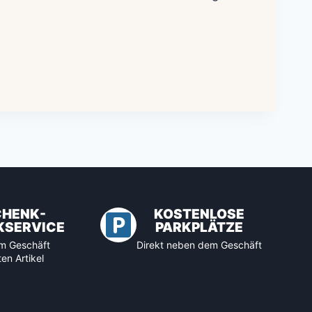
CHENK-
KOSTENLOSE
KSERVICE
PARKPLÄTZE
 im Geschäft
Direkt neben dem Geschäft
en Artikel