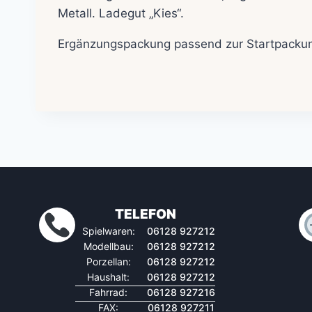
Metall. Ladegut „Kies“.
Ergänzungspackung passend zur Startpackung
TELEFON
Spielwaren:
06128 927212
Modellbau:
06128 927212
Porzellan:
06128 927212
Haushalt:
06128 927212
Fahrrad:
06128 927216
FAX:
06128 927211