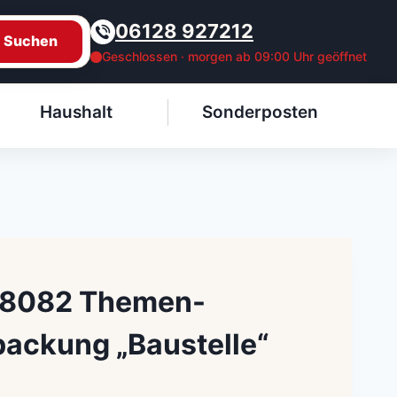
06128 927212
Suchen
Geschlossen · morgen ab 09:00 Uhr geöffnet
Haushalt
Sonderposten
78082 Themen-
ackung „Baustelle“