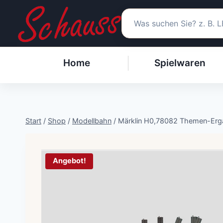
Zum
Inhalt
springen
Home
Spielwaren
Start
/
Shop
/
Modellbahn
/
Märklin H0,78082 Themen-Erg
Angebot!