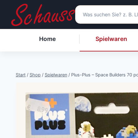
Zum
Inhalt
springen
Home
Spielwaren
Start
/
Shop
/
Spielwaren
/
Plus-Plus – Space Builders 70 p