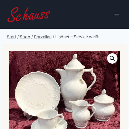
Zum
Inhalt
springen
Start
/
Shop
/
Porzellan
/
Lindner – Service weiß