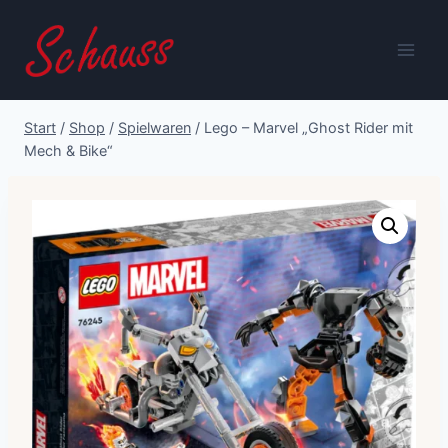
Zum
Inhalt
springen
Start
/
Shop
/
Spielwaren
/
Lego – Marvel „Ghost Rider mit
Mech & Bike“