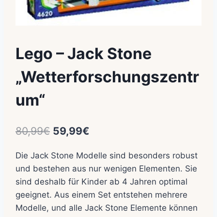
Lego – Jack Stone
„Wetterforschungszentr
um“
Ursprünglicher
Aktueller
80,99
€
59,99
€
Preis
Preis
Die Jack Stone Modelle sind besonders robust
war:
ist:
und bestehen aus nur wenigen Elementen. Sie
80,99€
59,99€.
sind deshalb für Kinder ab 4 Jahren optimal
geeignet. Aus einem Set entstehen mehrere
Modelle, und alle Jack Stone Elemente können