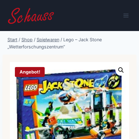
Zum
Inhalt
springen
Start
/
Shop
/
Spielwaren
/
Lego – Jack Stone
„Wetterforschungszentrum“
Angebot!