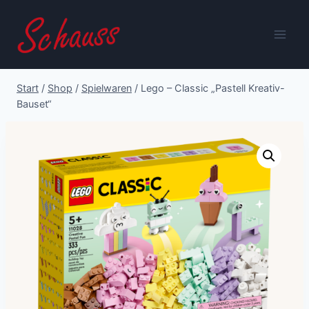
Zum
Inhalt
springen
Start
/
Shop
/
Spielwaren
/
Lego – Classic „Pastell Kreativ-
Bauset“