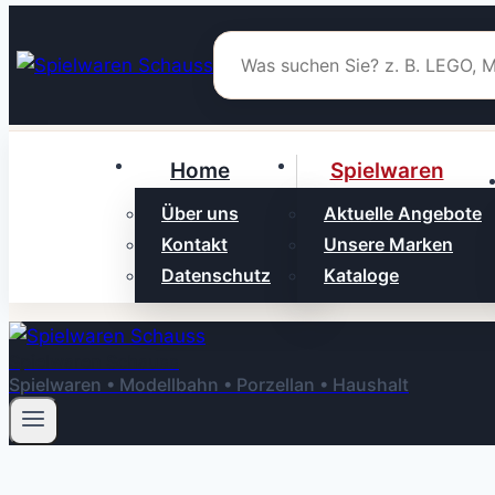
Zum
Inhalt
springen
Home
Spielwaren
Über uns
Aktuelle Angebote
Kontakt
Unsere Marken
Datenschutz
Kataloge
Spielwaren Schauss
Spielwaren • Modellbahn • Porzellan • Haushalt