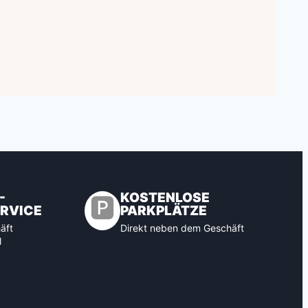
-
KOSTENLOSE
🅿️
RVICE
PARKPLÄTZE
äft
Direkt neben dem Geschäft
l