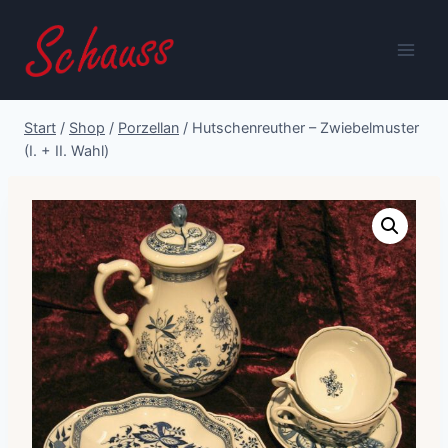
Zum
Inhalt
springen
Start
/
Shop
/
Porzellan
/
Hutschenreuther – Zwiebelmuster
(I. + II. Wahl)