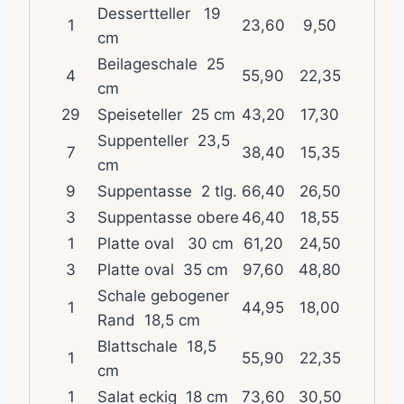
Dessertteller 19
1
23,60
9,50
cm
Beilageschale 25
4
55,90
22,35
cm
29
Speiseteller 25 cm
43,20
17,30
Suppenteller 23,5
7
38,40
15,35
cm
9
Suppentasse 2 tlg.
66,40
26,50
3
Suppentasse obere
46,40
18,55
1
Platte oval 30 cm
61,20
24,50
3
Platte oval 35 cm
97,60
48,80
Schale gebogener
1
44,95
18,00
Rand 18,5 cm
Blattschale 18,5
1
55,90
22,35
cm
1
Salat eckig 18 cm
73,60
30,50