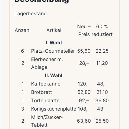
Lagerbestand
Neu –
60 %
Anzahl
Artikel
Preis
reduziert
I. Wahl
6
Platz-Gourmeteller
55,60
22,25
Eierbecher m.
2
28,–
11,20
Ablage
II. Wahl
1
Kaffeekanne
120,–
48,–
1
Brotbrett
52,80
21,10
1
Tortenplatte
92,–
36,80
3
Königskuchenplatte
108,–
43,–
Milch/Zucker-
2
63,60
25,50
Tablett