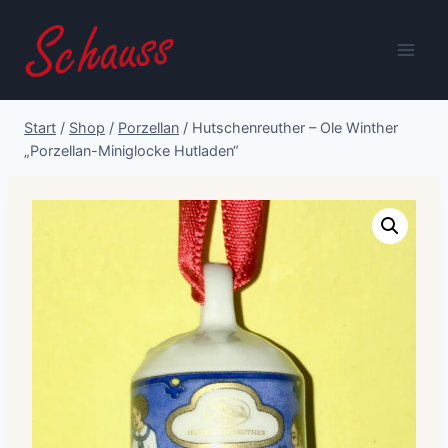
Zum
Inhalt
springen
Start
/
Shop
/
Porzellan
/
Hutschenreuther – Ole Winther
„Porzellan-Miniglocke Hutladen“