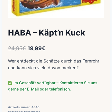
HABA – Käpt’n Kuck
Ursprünglicher
Aktueller
24,95
€
19,99
€
Preis
Preis
Wer entdeckt die Schätze durch das Fernrohr
war:
ist:
und kann sich viele davon merken?
24,95€
19,99€.
Im Geschäft verfügbar – Kontaktieren Sie uns
gerne per E-Mail oder telefonisch.
Artikelnummer:
4346
Kategorie:
Spielwaren