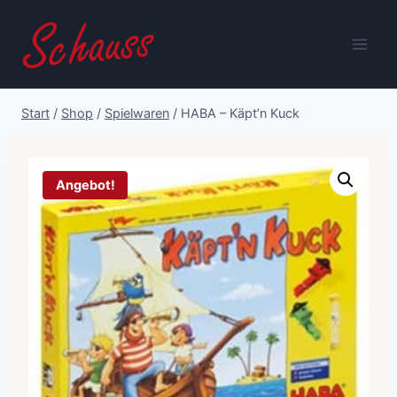
Zum
Inhalt
springen
Start
/
Shop
/
Spielwaren
/
HABA – Käpt’n Kuck
Angebot!