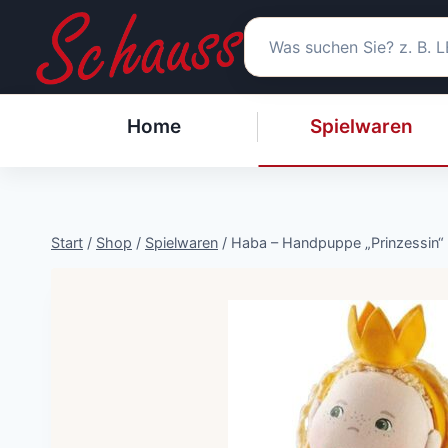
Zum
Inhalt
springen
Home
Spielwaren
Start
/
Shop
/
Spielwaren
/
Haba – Handpuppe „Prinzessin“