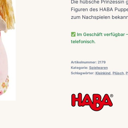
Die hübsche Prinzessin g
Figuren des HABA Puppe
zum Nachspielen bekann
Im Geschäft verfügbar –
telefonisch.
Artikelnummer:
2179
Kategorie:
Spielwaren
Schlagwörter:
Kleinkind
,
Plüsch
,
P