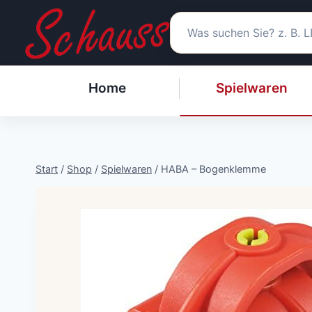
Zum
Inhalt
springen
Home
Spielwaren
Start
/
Shop
/
Spielwaren
/
HABA – Bogenklemme