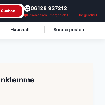
06128 927212
Suchen
Geschlossen · morgen ab 09:00 Uhr geöffnet
Haushalt
Sonderposten
enklemme