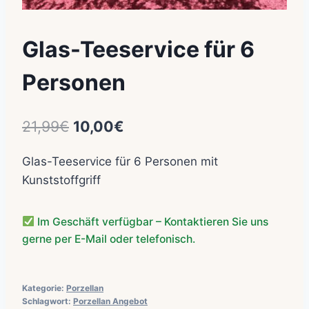
Glas-Teeservice für 6
Personen
Ursprünglicher
Aktueller
21,99
€
10,00
€
Preis
Preis
Glas-Teeservice für 6 Personen mit
war:
ist:
Kunststoffgriff
21,99€
10,00€.
Im Geschäft verfügbar – Kontaktieren Sie uns
gerne per E-Mail oder telefonisch.
Kategorie:
Porzellan
Schlagwort:
Porzellan Angebot