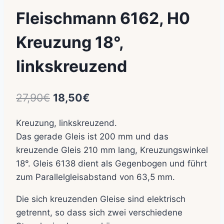
Fleischmann 6162, H0
Kreuzung 18°,
linkskreuzend
Ursprünglicher
Aktueller
27,90
€
18,50
€
Preis
Preis
Kreuzung, linkskreuzend.
war:
ist:
Das gerade Gleis ist 200 mm und das
27,90€
18,50€.
kreuzende Gleis 210 mm lang, Kreuzungswinkel
18°. Gleis 6138 dient als Gegenbogen und führt
zum Parallelgleisabstand von 63,5 mm.
Die sich kreuzenden Gleise sind elektrisch
getrennt, so dass sich zwei verschiedene