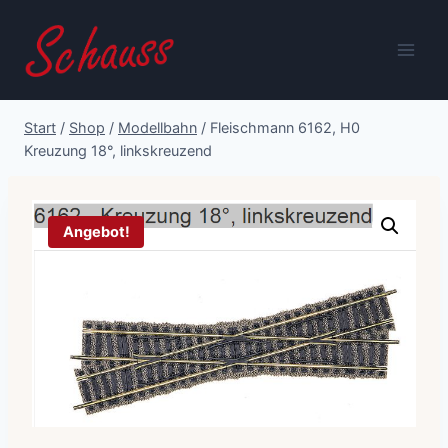
Zum
Inhalt
springen
Start
/
Shop
/
Modellbahn
/
Fleischmann 6162, H0
Kreuzung 18°, linkskreuzend
Angebot!