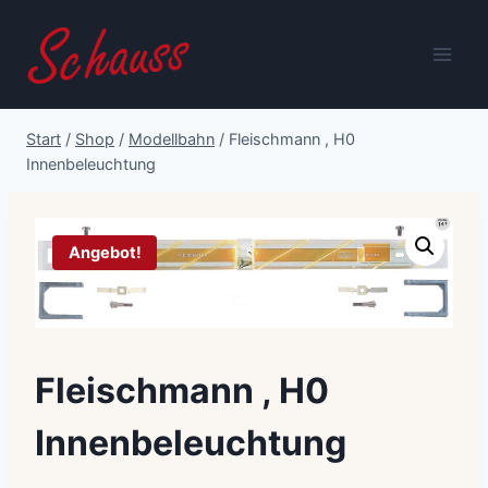
Zum
Inhalt
springen
Start
/
Shop
/
Modellbahn
/
Fleischmann , H0
Innenbeleuchtung
Angebot!
Fleischmann , H0
Innenbeleuchtung