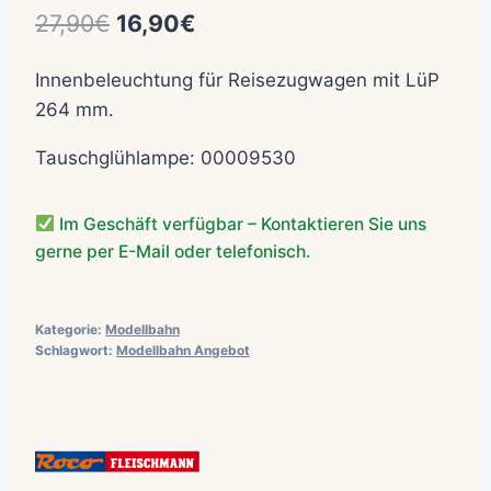
Ursprünglicher
Aktueller
27,90
€
16,90
€
Preis
Preis
Innenbeleuchtung für Reisezugwagen mit LüP
war:
ist:
264 mm.
27,90€
16,90€.
Tauschglühlampe: 00009530
Im Geschäft verfügbar – Kontaktieren Sie uns
gerne per E-Mail oder telefonisch.
Kategorie:
Modellbahn
Schlagwort:
Modellbahn Angebot