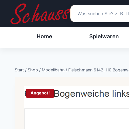
Zum
Inhalt
springen
Home
Spielwaren
Start
/
Shop
/
Modellbahn
/
Fleischmann 6142, H0 Bogenwei
Angebot!