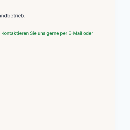
her
ller
andbetrieb.
€.
 Kontaktieren Sie uns gerne per E-Mail oder