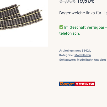
Ursprünglic
Aktue
31,90
€
19,50
€
Preis
Preis
Bogenweiche links für H
war:
ist:
31,90€
19,50
Im Geschäft verfügbar –
telefonisch.
Artikelnummer:
6142 L
Kategorie:
Modellbahn
Schlagwort:
Modellbahn Angebot