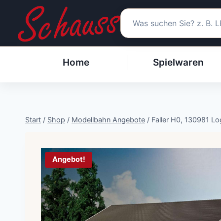
Zum
Inhalt
springen
Home
Spielwaren
Start
/
Shop
/
Modellbahn Angebote
/
Faller H0, 130981 Lo
Angebot!