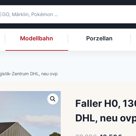
Modellbahn
Porzellan
gistik-Zentrum DHL, neu ovp
Faller H0, 1
DHL, neu ov