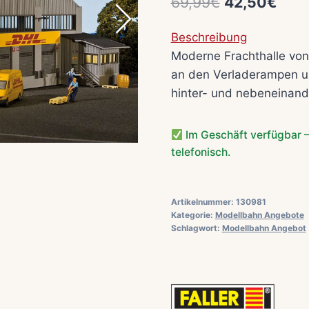
Ursprünglic
Aktu
69,99
€
42,50
€
Preis
Prei
Beschreibung
war:
ist:
Moderne Frachthalle von
69,99€
42,5
an den Verladerampen un
hinter- und nebeneinand
Im Geschäft verfügbar –
telefonisch.
Artikelnummer:
130981
Kategorie:
Modellbahn Angebote
Schlagwort:
Modellbahn Angebot