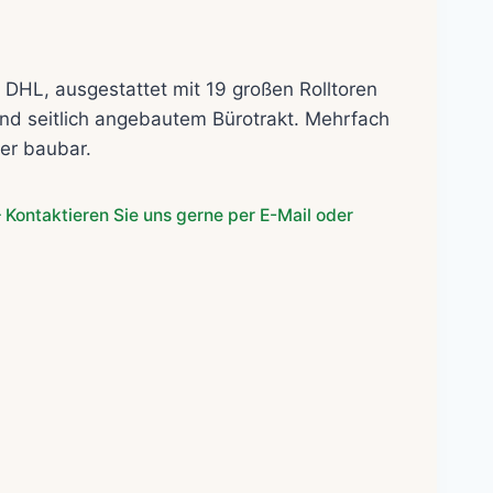
her
eller
s
 DHL, ausgestattet mit 19 großen Rolltoren
0€.
d seitlich angebautem Bürotrakt. Mehrfach
er baubar.
 Kontaktieren Sie uns gerne per E-Mail oder