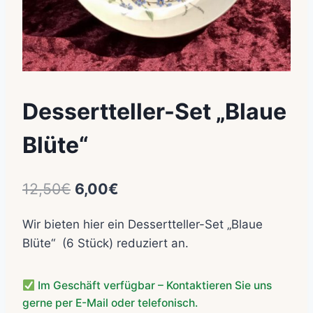
Dessertteller-Set „Blaue
Blüte“
Ursprünglicher
Aktueller
12,50
€
6,00
€
Preis
Preis
Wir bieten hier ein Dessertteller-Set „Blaue
war:
ist:
Blüte“ (6 Stück) reduziert an.
12,50€
6,00€.
Im Geschäft verfügbar – Kontaktieren Sie uns
gerne per E-Mail oder telefonisch.