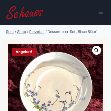
Zum
Inhalt
springen
Start
/
Shop
/
Porzellan
/
Dessertteller-Set „Blaue Blüte“
Angebot!