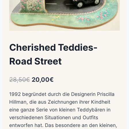
Cherished Teddies-
Road Street
Ursprünglicher
Aktueller
28,50
€
20,00
€
Preis
Preis
1992 begründet durch die Designerin Priscilla
war:
ist:
Hillman, die aus Zeichnungen ihrer Kindheit
28,50€
20,00€.
eine ganze Serie von kleinen Teddybären in
verschiedenen Situationen und Outfits
entworfen hat. Das besondere an den kleinen,