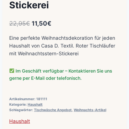
Stickerei
Ursprünglicher
Aktueller
22,95
€
11,50
€
Preis
Preis
Eine perfekte Weihnachtsdekoration für jeden
war:
ist:
Haushalt von Casa D. Textil. Roter Tischläufer
22,95€
11,50€.
mit Weihnachtsstern-Stickerei
Im Geschäft verfügbar – Kontaktieren Sie uns
gerne per E-Mail oder telefonisch.
Artikelnummer:
181111
Kategorie:
Haushalt
Schlagwörter:
Tischwäsche Angebot
,
Weihnachts-Artikel
Haushalt