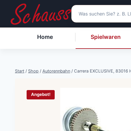
Zum
Inhalt
springen
Home
Spielwaren
Start
/
Shop
/
Autorennbahn
/
Carrera EXCLUSIVE, 83016
Angebot!