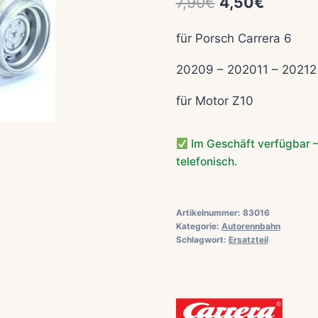
Ursprüngliche
Aktuell
7,90
€
4,50
€
Preis
Preis
für Porsch Carrera 6
war:
ist:
20209 – 202011 – 20212
7,90€
4,50€.
für Motor Z10
Im Geschäft verfügbar –
telefonisch.
Artikelnummer:
83016
Kategorie:
Autorennbahn
Schlagwort:
Ersatzteil