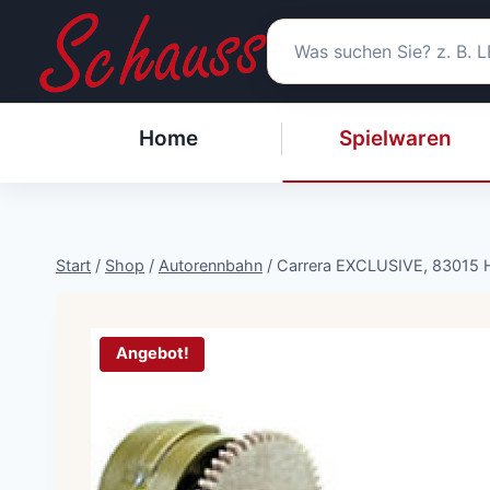
Zum
Inhalt
springen
Home
Spielwaren
Start
/
Shop
/
Autorennbahn
/
Carrera EXCLUSIVE, 83015
Angebot!