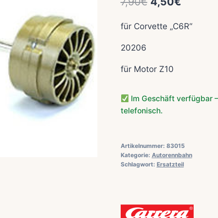
Ursprüngliche
Aktuell
7,90
€
4,50
€
Preis
Preis
für Corvette „C6R“
war:
ist:
20206
7,90€
4,50€.
für Motor Z10
Im Geschäft verfügbar –
telefonisch.
Artikelnummer:
83015
Kategorie:
Autorennbahn
Schlagwort:
Ersatzteil