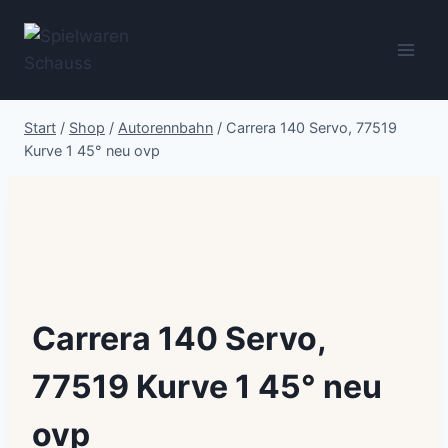
Zum
Inhalt
springen
Start
/
Shop
/
Autorennbahn
/
Carrera 140 Servo, 77519
Kurve 1 45° neu ovp
Carrera 140 Servo,
77519 Kurve 1 45° neu
ovp