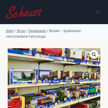
Zum
Inhalt
springen
Start
/
Shop
/
Spielwaren
/
Bruder – Spielwaren
verschiedene Fahrzeuge