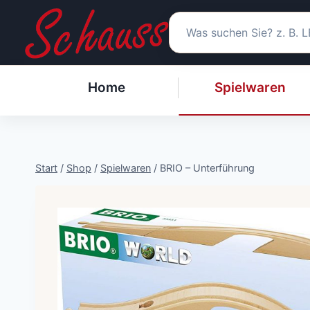
Zum
Inhalt
springen
Home
Spielwaren
Start
/
Shop
/
Spielwaren
/
BRIO – Unterführung