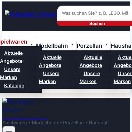
Zum
Inhalt
springen
Suchen
pielwaren
Modellbahn
Porzellan
Haushal
Aktuelle
Aktuelle
Aktuelle
Aktuel
Angebote
Angebote
Angebote
Angebo
Unsere
Unsere
Unsere
Unser
Marken
Marken
Marken
Marken
Kataloge
Spielwaren Schauss
Spielwaren • Modellbahn • Porzellan • Haushalt