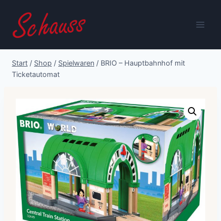
Zum
Inhalt
springen
Start
/
Shop
/
Spielwaren
/
BRIO – Hauptbahnhof mit
Ticketautomat