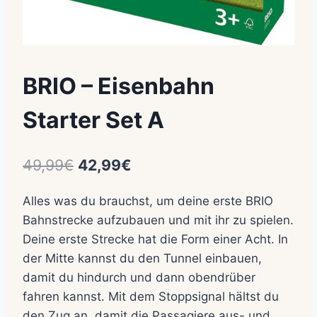
BRIO – Eisenbahn
Starter Set A
Ursprünglicher
Aktueller
49,99
€
42,99
€
Preis
Preis
Alles was du brauchst, um deine erste BRIO
war:
ist:
Bahnstrecke aufzubauen und mit ihr zu spielen.
49,99€
42,99€.
Deine erste Strecke hat die Form einer Acht. In
der Mitte kannst du den Tunnel einbauen,
damit du hindurch und dann obendrüber
fahren kannst. Mit dem Stoppsignal hältst du
den Zug an, damit die Passagiere aus- und