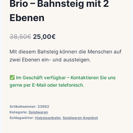
Brio – Bahnsteig mit 2
Ebenen
Ursprünglicher
Aktueller
38,50
€
25,00
€
Preis
Preis
Mit diesem Bahsteig können die Menschen auf
war:
ist:
zwei Ebenen ein- und aussteigen.
38,50€
25,00€.
Im Geschäft verfügbar – Kontaktieren Sie uns
gerne per E-Mail oder telefonisch.
Artikelnummer:
33662
Kategorie:
Spielwaren
Schlagwörter:
Holzeisenbahn
,
Spielwaren Angebot