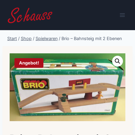
Zum
Inhalt
springen
Start
/
Shop
/
Spielwaren
/
Brio – Bahnsteig mit 2 Ebenen
Angebot!