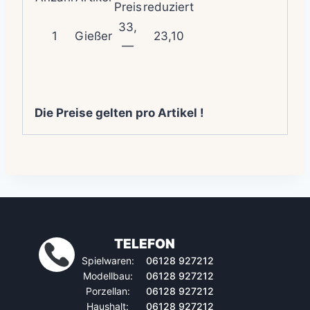
Preis
reduziert
33,
1
Gießer
23,10
—
Die Preise gelten pro Artikel !
TELEFON
Spielwaren:
06128 927212
Modellbau:
06128 927212
Porzellan:
06128 927212
Haushalt:
06128 927212