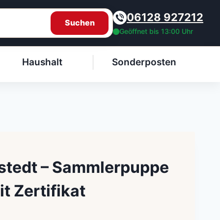
06128 927212
Suchen
Geöffnet bis 13:00 Uhr
Haushalt
Sonderposten
stedt – Sammlerpuppe
t Zertifikat