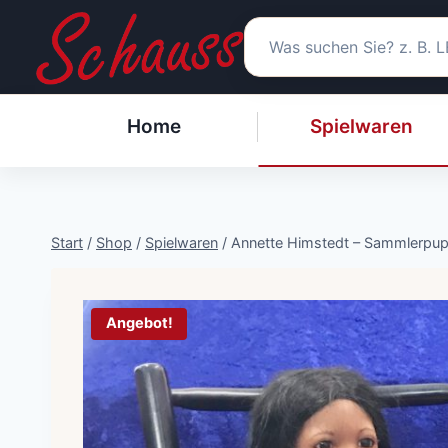
Zum
Inhalt
springen
Home
Spielwaren
Start
/
Shop
/
Spielwaren
/
Annette Himstedt – Sammlerpuppe
Angebot!