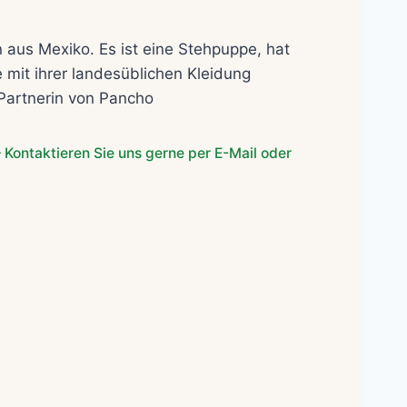
cher
ktueller
reis
 aus Mexiko. Es ist eine Stehpuppe, hat
t:
mit ihrer landesüblichen Kleidung
50,00€.
e Partnerin von Pancho
 Kontaktieren Sie uns gerne per E-Mail oder