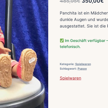
Ursprüngli
A
485,95
€
350,00
€
Preis
P
Panchita ist ein Mädchen
war:
is
dunkle Augen und wurde 
485,95€
3
ausgestattet. Sie ist di
Im Geschäft verfügbar –
telefonisch.
Kategorie:
Spielwaren
Schlagwort:
Puppe
Spielwaren