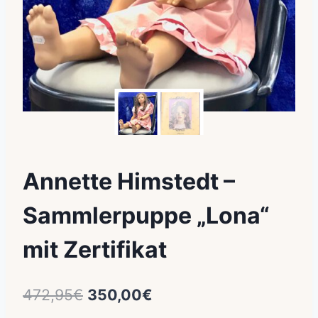
Annette Himstedt –
Sammlerpuppe „Lona“
mit Zertifikat
Ursprünglicher
Aktueller
472,95
€
350,00
€
Preis
Preis