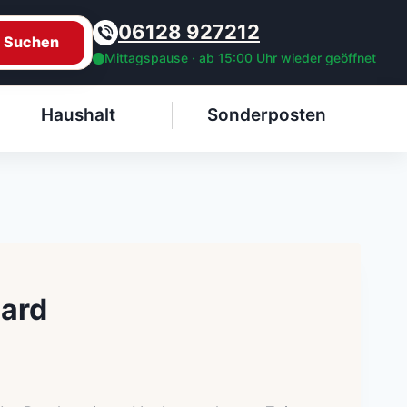
06128 927212
Suchen
Mittagspause · ab 15:00 Uhr wieder geöffnet
Haushalt
Sonderposten
ard