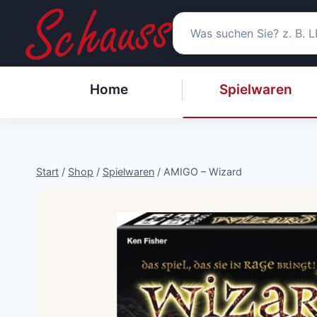
Zum
Inhalt
springen
Home
Spielwaren
Start
/
Shop
/
Spielwaren
/
AMIGO – Wizard