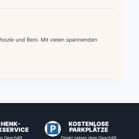
oozle und Beni.
Mit vielen spannenden
CHENK-
KOSTENLOSE
KSERVICE
PARKPLÄTZE
 im Geschäft
Direkt neben dem Geschäft