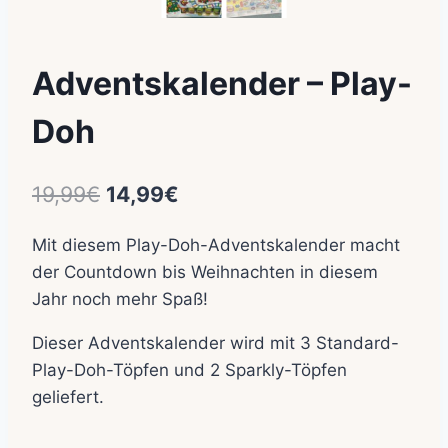
Adventskalender – Play-
Doh
Ursprünglicher
Aktueller
19,99
€
14,99
€
Preis
Preis
Mit diesem Play-Doh-Adventskalender macht
war:
ist:
der Countdown bis Weihnachten in diesem
19,99€
14,99€.
Jahr noch mehr Spaß!
Dieser Adventskalender wird mit 3 Standard-
Play-Doh-Töpfen und 2 Sparkly-Töpfen
geliefert.