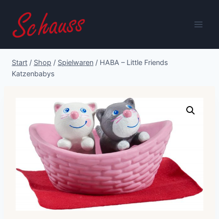
Zum
Inhalt
springen
Start
/
Shop
/
Spielwaren
/
HABA – Little Friends
Katzenbabys