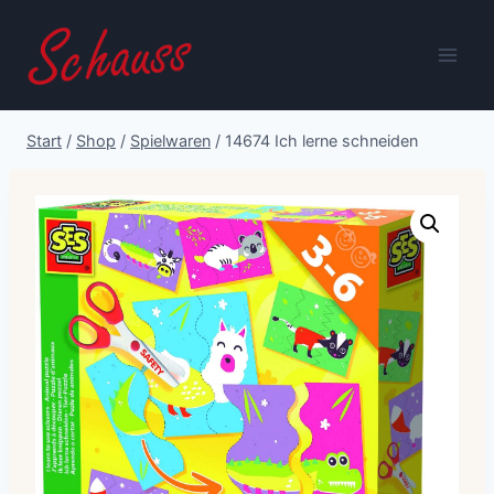
Zum
Inhalt
springen
Start
/
Shop
/
Spielwaren
/
14674 Ich lerne schneiden